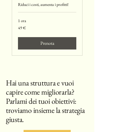
Riduci i costi, aumenta i profitti!
1 ora
49
49 €
euro
Prenota
Hai una struttura e vuoi
capire come migliorarla?
Parlami dei tuoi obiettivi:
troviamo insieme la strategia
giusta.