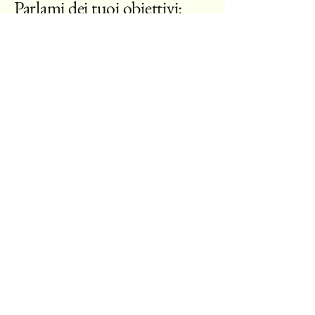
Parlami dei tuoi obiettivi:
troviamo insieme la strategia
giusta.
Contattaci
(+39)
3293279708
profixconsulenza@gmail.com
P.Iva
02778520748
Informativa sulla privacy
Dichiarazione di accessibilità
Termini e condizioni
Politica di rimborso
© 2035 by Profix. Powered and