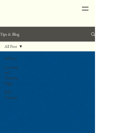
Tips & Blog
All Post
All Post
Lavorare
nel
Turismo
Oggi
KPI
Turistici