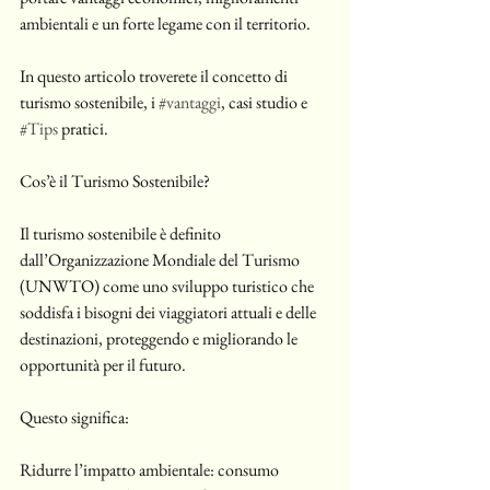
ambientali e un forte legame con il territorio.
In questo articolo troverete il concetto di 
turismo sostenibile, i 
#vantaggi
, casi studio e 
#Tips
 pratici. 
Cos’è il Turismo Sostenibile?
Il turismo sostenibile è definito 
dall’Organizzazione Mondiale del Turismo 
(UNWTO) come uno sviluppo turistico che 
soddisfa i bisogni dei viaggiatori attuali e delle 
destinazioni, proteggendo e migliorando le 
opportunità per il futuro. 
Questo significa:
Ridurre l’impatto ambientale: consumo 