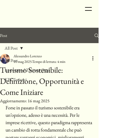
Post
All Post
Alessandro Lorenzo
All Post
10 mag 2025
Tempo di lettura: 4 min
Turismo Sostenibile:
Lavorare nel Turismo Oggi
Definizione, Opportunità e
KPI Turistici
Come Iniziare
Aggiornamento:
16 mag 2025
Forse in passato il turismo sostenibile era 
un’opzione, adesso è una necessità. Per le 
imprese ricettive, questo paradigma rappresenta 
un cambio di rotta fondamentale che può 
portare vantaggi economici, miglioramenti 