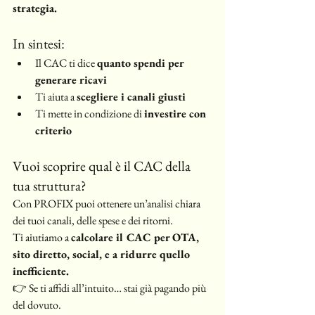
strategia.
In sintesi:
Il CAC ti dice 
quanto spendi per 
generare ricavi
Ti aiuta a 
scegliere i canali giusti
Ti mette in condizione di 
investire con 
criterio
Vuoi scoprire qual è il CAC della 
tua struttura?
Con PROFIX puoi ottenere un’analisi chiara 
dei tuoi canali, delle spese e dei ritorni.
Ti aiutiamo a 
calcolare il CAC per OTA, 
sito diretto, social, e a ridurre quello 
inefficiente.
👉 Se ti affidi all’intuito… stai già pagando più 
del dovuto.