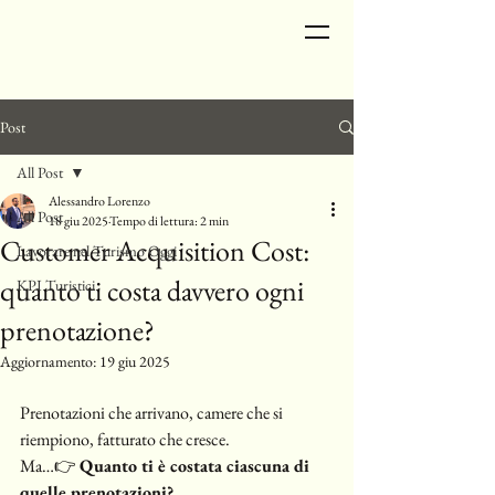
Post
All Post
Alessandro Lorenzo
All Post
18 giu 2025
Tempo di lettura: 2 min
Customer Acquisition Cost:
Lavorare nel Turismo Oggi
quanto ti costa davvero ogni
KPI Turistici
prenotazione?
Aggiornamento:
19 giu 2025
Prenotazioni che arrivano, camere che si 
riempiono, fatturato che cresce. 
Ma…👉 
Quanto ti è costata ciascuna di 
quelle prenotazioni?