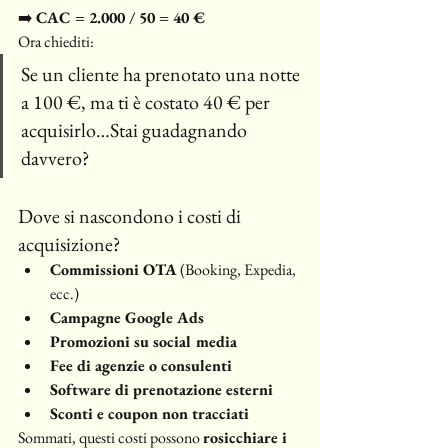
➡️ 
CAC = 2.000 / 50 = 40 €
Ora chiediti:
Se un cliente ha prenotato una notte 
a 100 €, ma ti è costato 40 € per 
acquisirlo…Stai guadagnando 
davvero?
Dove si nascondono i costi di 
acquisizione?
Commissioni OTA
 (Booking, Expedia, 
ecc.)
Campagne Google Ads
Promozioni su social media
Fee di agenzie o consulenti
Software di prenotazione esterni
Sconti e coupon non tracciati
Sommati, questi costi possono 
rosicchiare i 