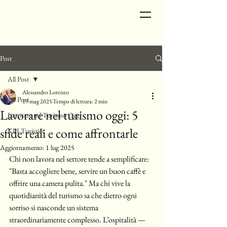
Post
All Post
Alessandro Lorenzo
All Post
19 mag 2025
Tempo di lettura: 2 min
Lavorare nel turismo oggi: 5
Lavorare nel Turismo Oggi
sfide reali e come affrontarle
KPI Turistici
Aggiornamento:
1 lug 2025
Chi non lavora nel settore tende a semplificare: 
"Basta accogliere bene, servire un buon caffè e 
offrire una camera pulita." Ma chi vive la 
quotidianità del turismo sa che dietro ogni 
sorriso si nasconde un sistema 
straordinariamente complesso. L’ospitalità — 