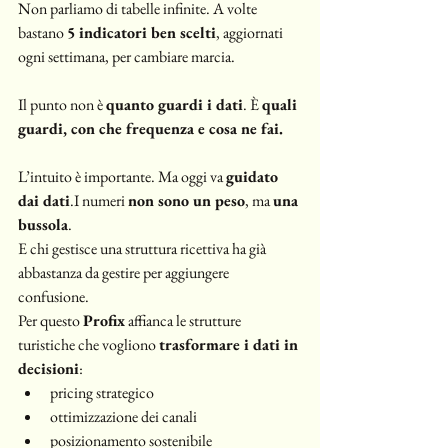
Non parliamo di tabelle infinite. A volte 
bastano 
5 indicatori ben scelti
, aggiornati 
ogni settimana, per cambiare marcia.
Il punto non è 
quanto guardi i dati
. È 
quali 
guardi, con che frequenza e cosa ne fai.
L’intuito è importante. Ma oggi va 
guidato 
dai dati
.I numeri 
non sono un peso
, ma 
una 
bussola
.
E chi gestisce una struttura ricettiva ha già 
abbastanza da gestire per aggiungere 
confusione.
Per questo 
Profix
 affianca le strutture 
turistiche che vogliono 
trasformare i dati in 
decisioni
:
pricing strategico
ottimizzazione dei canali
posizionamento sostenibile